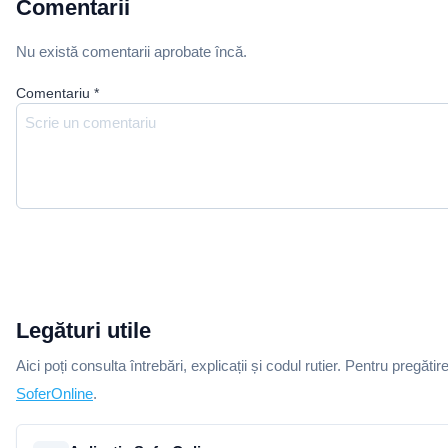
Comentarii
Nu există comentarii aprobate încă.
Comentariu
*
Legături utile
Aici poți consulta întrebări, explicații și codul rutier. Pentru pregătir
SoferOnline
.