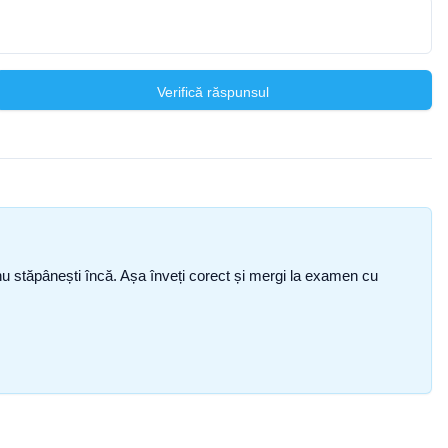
Verifică răspunsul
ce nu stăpânești încă. Așa înveți corect și mergi la examen cu