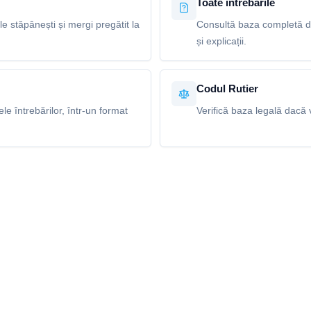
Toate întrebările
le stăpânești și mergi pregătit la
Consultă baza completă de 
și explicații.
Codul Rutier
e întrebărilor, într-un format
Verifică baza legală dacă v