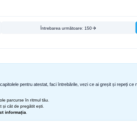
Întrebarea următoare:
150
capitolele pentru atestat, faci întrebările, vezi ce ai greșit și repeți 
itole parcurse în ritmul tău.
 și cât de pregătit ești.
ect informația
.