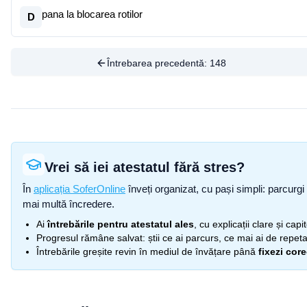
pana la blocarea rotilor
D
Întrebarea precedentă:
148
Vrei să iei atestatul fără stres?
În
aplicația SoferOnline
înveți organizat, cu pași simpli: parcurgi 
mai multă încredere.
Ai
întrebările pentru atestatul ales
, cu explicații clare și cap
Progresul rămâne salvat: știi ce ai parcurs, ce mai ai de repetat
Întrebările greșite revin în mediul de învățare până
fixezi cor