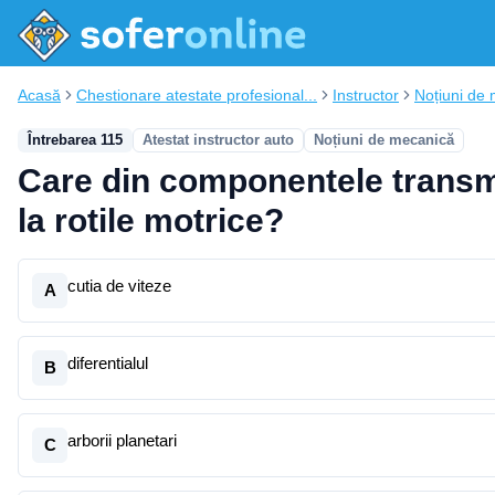
Acasă
Chestionare atestate profesional...
Instructor
Noțiuni de
Întrebarea 115
Atestat instructor auto
Noțiuni de mecanică
Care din componentele transm
la rotile motrice?
cutia de viteze
A
diferentialul
B
arborii planetari
C