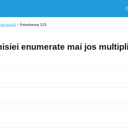
 mecanică
Întrebarea 115
isiei enumerate mai jos multip