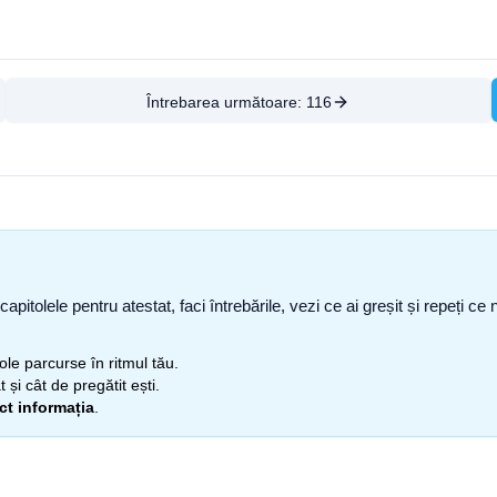
Întrebarea următoare:
116
capitolele pentru atestat, faci întrebările, vezi ce ai greșit și repeți 
itole parcurse în ritmul tău.
 și cât de pregătit ești.
ect informația
.