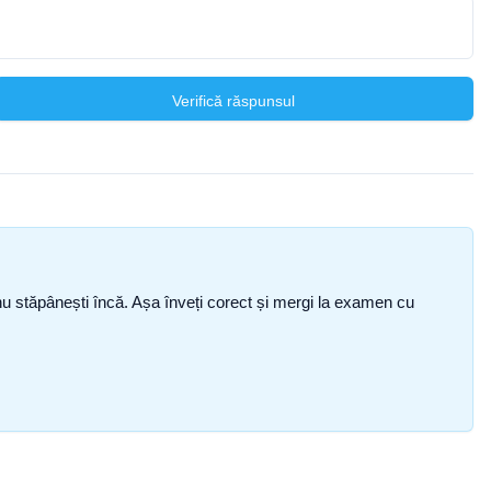
Verifică răspunsul
ce nu stăpânești încă. Așa înveți corect și mergi la examen cu