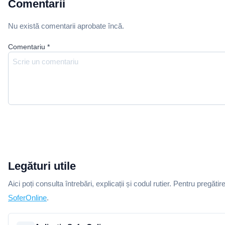
Comentarii
Nu există comentarii aprobate încă.
Comentariu
*
Legături utile
Aici poți consulta întrebări, explicații și codul rutier. Pentru pregătir
SoferOnline
.