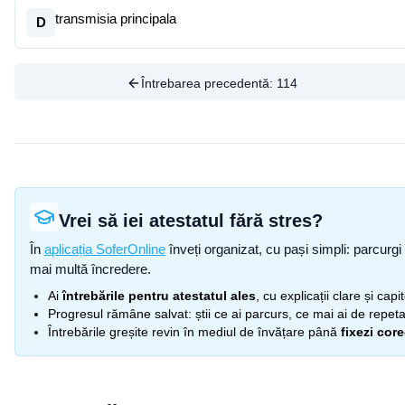
transmisia principala
D
Întrebarea precedentă:
114
Vrei să iei atestatul fără stres?
În
aplicația SoferOnline
înveți organizat, cu pași simpli: parcurgi 
mai multă încredere.
Ai
întrebările pentru atestatul ales
, cu explicații clare și cap
Progresul rămâne salvat: știi ce ai parcurs, ce mai ai de repetat
Întrebările greșite revin în mediul de învățare până
fixezi cor