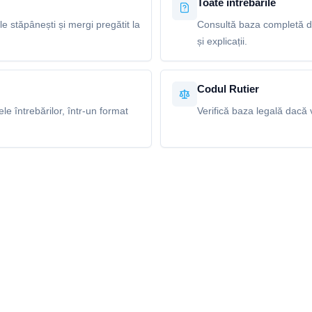
Toate întrebările
le stăpânești și mergi pregătit la
Consultă baza completă de 
și explicații.
Codul Rutier
e întrebărilor, într-un format
Verifică baza legală dacă v