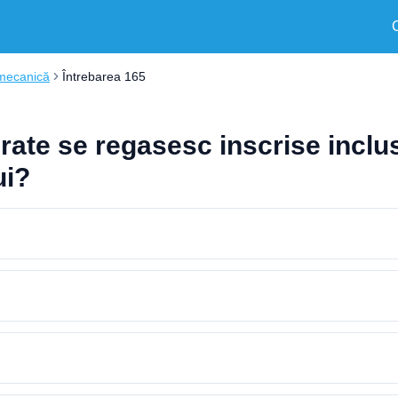
 mecanică
Întrebarea 165
ate se regasesc inscrise inclusi
ui?