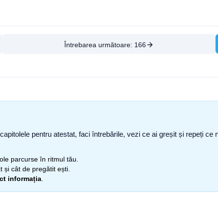
Întrebarea următoare:
166
capitolele pentru atestat, faci întrebările, vezi ce ai greșit și repeți 
itole parcurse în ritmul tău.
 și cât de pregătit ești.
ect informația
.