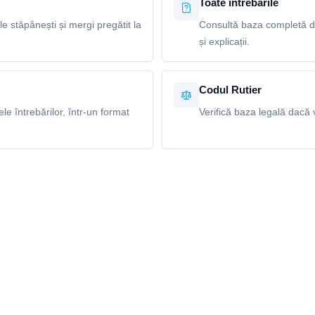
Toate întrebările
le stăpânești și mergi pregătit la
Consultă baza completă de 
și explicații.
Codul Rutier
e întrebărilor, într-un format
Verifică baza legală dacă v