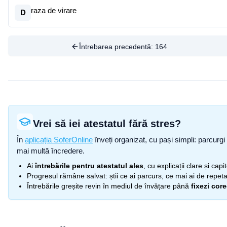
raza de virare
D
Întrebarea precedentă:
164
Vrei să iei atestatul fără stres?
În
aplicația SoferOnline
înveți organizat, cu pași simpli: parcurgi 
mai multă încredere.
Ai
întrebările pentru atestatul ales
, cu explicații clare și cap
Progresul rămâne salvat: știi ce ai parcurs, ce mai ai de repetat
Întrebările greșite revin în mediul de învățare până
fixezi cor