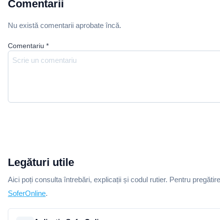
Comentarii
Nu există comentarii aprobate încă.
Comentariu
*
Legături utile
Aici poți consulta întrebări, explicații și codul rutier. Pentru pregătir
SoferOnline
.