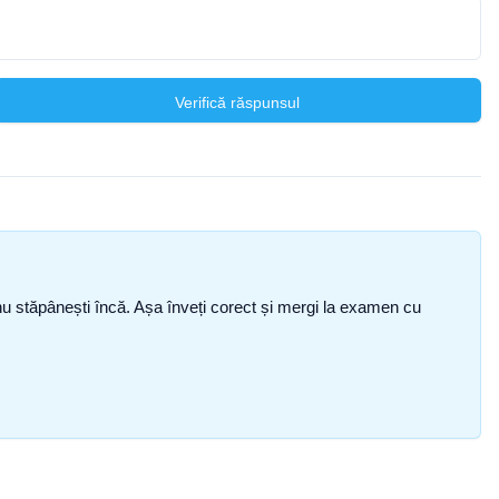
Verifică răspunsul
ce nu stăpânești încă. Așa înveți corect și mergi la examen cu