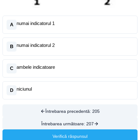
numai indicatorul 1
A
numai indicatorul 2
B
ambele indicatoare
C
niciunul
D
Întrebarea precedentă:
205
Întrebarea următoare:
207
Verifică răspunsul