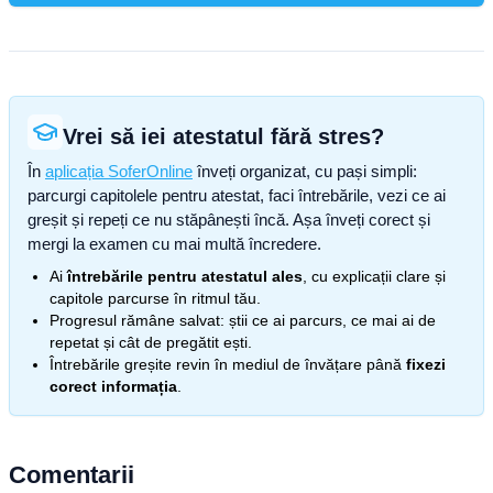
Vrei să iei atestatul fără stres?
În
aplicația SoferOnline
înveți organizat, cu pași simpli:
parcurgi capitolele pentru atestat, faci întrebările, vezi ce ai
greșit și repeți ce nu stăpânești încă. Așa înveți corect și
mergi la examen cu mai multă încredere.
Ai
întrebările pentru atestatul ales
, cu explicații clare și
capitole parcurse în ritmul tău.
Progresul rămâne salvat: știi ce ai parcurs, ce mai ai de
repetat și cât de pregătit ești.
Întrebările greșite revin în mediul de învățare până
fixezi
corect informația
.
Comentarii