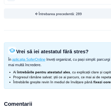
Întrebarea precedentă:
289
Vrei să iei atestatul fără stres?
În
aplicația SoferOnline
înveți organizat, cu pași simpli: parcurgi 
mai multă încredere.
Ai
întrebările pentru atestatul ales
, cu explicații clare și cap
Progresul rămâne salvat: știi ce ai parcurs, ce mai ai de repetat
Întrebările greșite revin în mediul de învățare până
fixezi cor
Comentarii