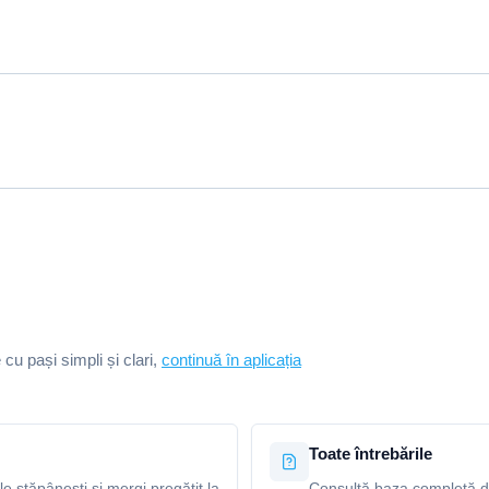
e cu pași simpli și clari,
continuă în aplicația
Toate întrebările
le stăpânești și mergi pregătit la
Consultă baza completă de 