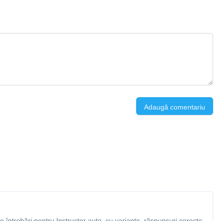
Adaugă comentariu
întrebări pentru Instructor auto, cu variante, răspunsuri corecte