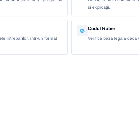
și explicații.
Codul Rutier
e întrebărilor, într-un format
Verifică baza legală dacă v