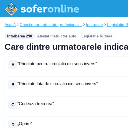
Acasă
Chestionare atestate profesional...
Instructor
Legislatie 
Întrebarea 290
Atestat instructor auto
Legislatie Rutiera
Care dintre urmatoarele indica
"Prioritate pentru circulatia din sens invers"
A
"Prioritate fata de circulatia din sens invers"
B
"Cedeaza trecerea"
C
„Oprire”
D