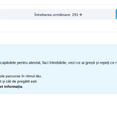
Întrebarea următoare:
291
capitolele pentru atestat, faci întrebările, vezi ce ai greșit și repeți 
itole parcurse în ritmul tău.
 și cât de pregătit ești.
ect informația
.