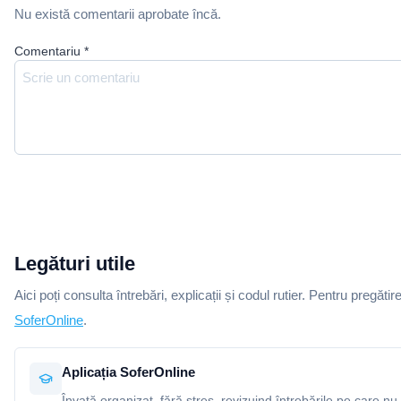
Nu există comentarii aprobate încă.
Comentariu
*
Legături utile
Aici poți consulta întrebări, explicații și codul rutier. Pentru pregătir
SoferOnline
.
Aplicația SoferOnline
Învață organizat, fără stres, revizuind întrebările pe care nu 