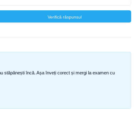
Verifică răspunsul
ce nu stăpânești încă. Așa înveți corect și mergi la examen cu