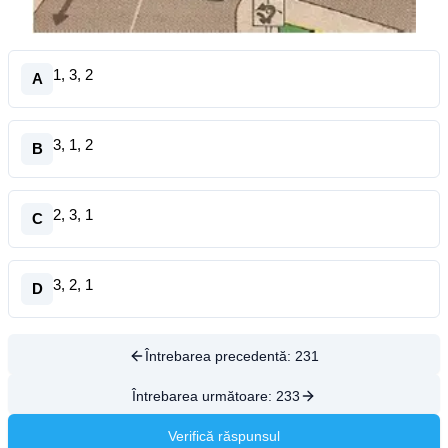
1, 3, 2
A
3, 1, 2
B
2, 3, 1
C
3, 2, 1
D
Întrebarea precedentă:
231
Întrebarea următoare:
233
Verifică răspunsul