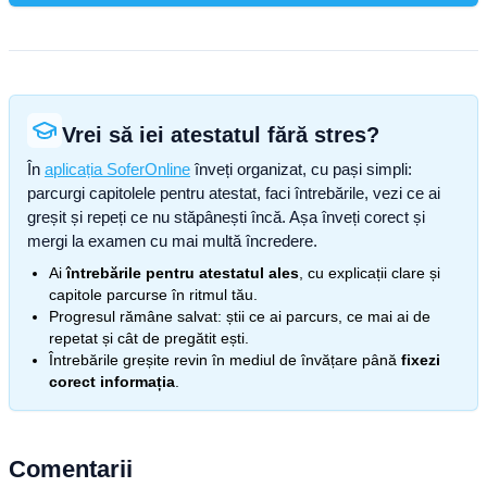
Vrei să iei atestatul fără stres?
În
aplicația SoferOnline
înveți organizat, cu pași simpli:
parcurgi capitolele pentru atestat, faci întrebările, vezi ce ai
greșit și repeți ce nu stăpânești încă. Așa înveți corect și
mergi la examen cu mai multă încredere.
Ai
întrebările pentru atestatul ales
, cu explicații clare și
capitole parcurse în ritmul tău.
Progresul rămâne salvat: știi ce ai parcurs, ce mai ai de
repetat și cât de pregătit ești.
Întrebările greșite revin în mediul de învățare până
fixezi
corect informația
.
Comentarii