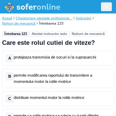
Acasă
Chestionare atestate profesional...
Instructor
Noțiuni de mecanică
Întrebarea 123
Întrebarea 123
Atestat instructor auto
Noțiuni de mecanică
Care este rolul cutiei de viteze?
protejeaza transmisia de socuri si la suprasarcini
A
permite modificarea raportului de transmitere a
B
momentului motor la rotile motrice
distribuie momentul motor la rotile motrice
C
permite ca rotile motrice sa ruleze cu turatii diferite