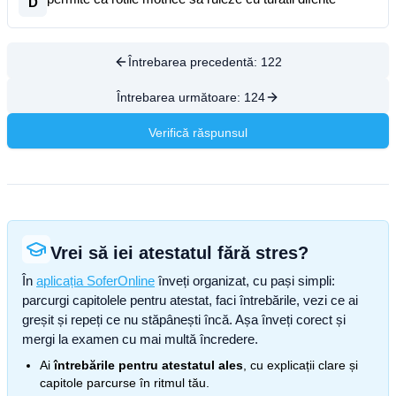
D
Întrebarea precedentă:
122
Întrebarea următoare:
124
Verifică răspunsul
Vrei să iei atestatul fără stres?
În
aplicația SoferOnline
înveți organizat, cu pași simpli:
parcurgi capitolele pentru atestat, faci întrebările, vezi ce ai
greșit și repeți ce nu stăpânești încă. Așa înveți corect și
mergi la examen cu mai multă încredere.
Ai
întrebările pentru atestatul ales
, cu explicații clare și
capitole parcurse în ritmul tău.