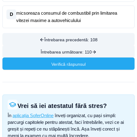
micsoreaza consumul de combustibil prin limitarea
D
vitezei maxime a autovehiculului
Întrebarea precedentă:
108
Întrebarea următoare:
110
Verifică răspunsul
Vrei să iei atestatul fără stres?
În
aplicația SoferOnline
înveți organizat, cu pași simpli:
parcurgi capitolele pentru atestat, faci întrebările, vezi ce ai
greșit și repeți ce nu stăpânești încă. Așa înveți corect și
mergi la examen cu mai multă încredere.