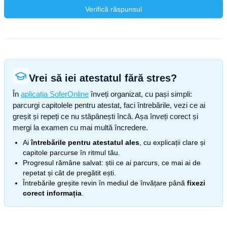
Verifică răspunsul
Vrei să iei atestatul fără stres?
În
aplicația SoferOnline
înveți organizat, cu pași simpli:
parcurgi capitolele pentru atestat, faci întrebările, vezi ce ai
greșit și repeți ce nu stăpânești încă. Așa înveți corect și
mergi la examen cu mai multă încredere.
Ai
întrebările pentru atestatul ales
, cu explicații clare și
capitole parcurse în ritmul tău.
Progresul rămâne salvat: știi ce ai parcurs, ce mai ai de
repetat și cât de pregătit ești.
Întrebările greșite revin în mediul de învățare până
fixezi
corect informația
.