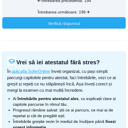
Întrebarea precedentă:
194
Întrebarea următoare:
196
Verifică răspunsul
Vrei să iei atestatul fără stres?
În
aplicația SoferOnline
înveți organizat, cu pași simpli:
parcurgi capitolele pentru atestat, faci întrebările, vezi ce ai
greșit și repeți ce nu stăpânești încă. Așa înveți corect și
mergi la examen cu mai multă încredere.
Ai
întrebările pentru atestatul ales
, cu explicații clare și
capitole parcurse în ritmul tău.
Progresul rămâne salvat: știi ce ai parcurs, ce mai ai de
repetat și cât de pregătit ești.
Întrebările greșite revin în mediul de învățare până
fixezi
corect informația
.