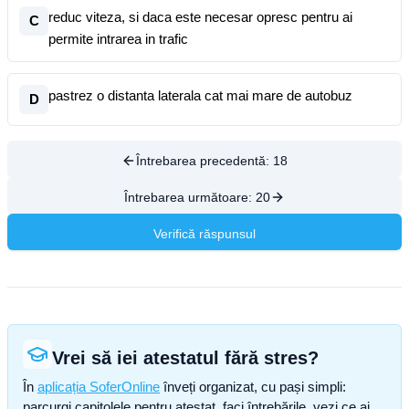
reduc viteza, si daca este necesar opresc pentru ai
C
permite intrarea in trafic
pastrez o distanta laterala cat mai mare de autobuz
D
Întrebarea precedentă:
18
Întrebarea următoare:
20
Verifică răspunsul
Vrei să iei atestatul fără stres?
În
aplicația SoferOnline
înveți organizat, cu pași simpli:
parcurgi capitolele pentru atestat, faci întrebările, vezi ce ai