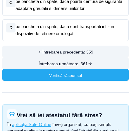
pe bancheta din spate, daca poarta centura de siguranta
C
adaptata greutatii si dimensiunilor lor
pe bancheta din spate, daca sunt transportati intr-un
D
dispozitiv de retinere omologat
Întrebarea precedentă:
359
Întrebarea următoare:
361
Verifică răspunsul
Vrei să iei atestatul fără stres?
În
aplicația SoferOnline
înveți organizat, cu pași simpli:
parcurgi capitolele pentru atestat, faci întrebările, vezi ce ai