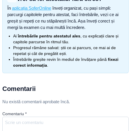
În
aplicația SoferOnline
înveți organizat, cu pași simpli:
parcurgi capitolele pentru atestat, faci întrebările, vezi ce ai
greșit și repeți ce nu stăpânești încă. Așa înveți corect și
mergi la examen cu mai multă încredere.
Ai
întrebările pentru atestatul ales
, cu explicații clare și
capitole parcurse în ritmul tău.
Progresul rămâne salvat: știi ce ai parcurs, ce mai ai de
repetat și cât de pregătit ești.
Întrebările greșite revin în mediul de învățare până
fixezi
corect informația
.
Comentarii
Nu există comentarii aprobate încă.
Comentariu
*