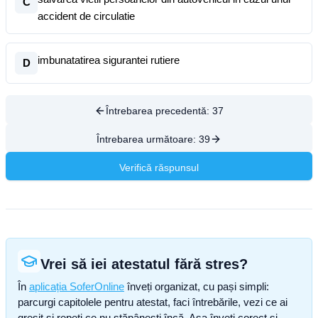
C
accident de circulatie
imbunatatirea sigurantei rutiere
D
Întrebarea precedentă:
37
Întrebarea următoare:
39
Verifică răspunsul
Vrei să iei atestatul fără stres?
În
aplicația SoferOnline
înveți organizat, cu pași simpli:
parcurgi capitolele pentru atestat, faci întrebările, vezi ce ai
greșit și repeți ce nu stăpânești încă. Așa înveți corect și