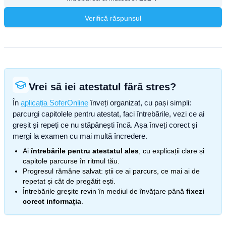
Verifică răspunsul
Vrei să iei atestatul fără stres?
În
aplicația SoferOnline
înveți organizat, cu pași simpli:
parcurgi capitolele pentru atestat, faci întrebările, vezi ce ai
greșit și repeți ce nu stăpânești încă. Așa înveți corect și
mergi la examen cu mai multă încredere.
Ai
întrebările pentru atestatul ales
, cu explicații clare și
capitole parcurse în ritmul tău.
Progresul rămâne salvat: știi ce ai parcurs, ce mai ai de
repetat și cât de pregătit ești.
Întrebările greșite revin în mediul de învățare până
fixezi
corect informația
.