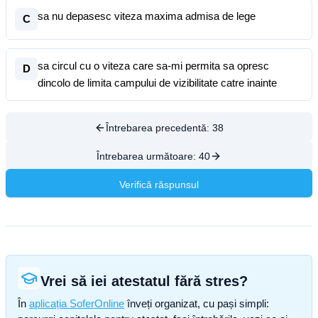
sa nu depasesc viteza maxima admisa de lege
C
sa circul cu o viteza care sa-mi permita sa opresc
D
dincolo de limita campului de vizibilitate catre inainte
Întrebarea precedentă:
38
Întrebarea următoare:
40
Verifică răspunsul
Vrei să iei atestatul fără stres?
În
aplicația SoferOnline
înveți organizat, cu pași simpli: