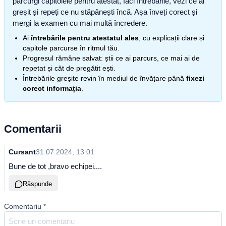
parcurgi capitolele pentru atestat, faci întrebările, vezi ce ai
greșit și repeți ce nu stăpânești încă. Așa înveți corect și
mergi la examen cu mai multă încredere.
Ai
întrebările pentru atestatul ales
, cu explicații clare și
capitole parcurse în ritmul tău.
Progresul rămâne salvat: știi ce ai parcurs, ce mai ai de
repetat și cât de pregătit ești.
Întrebările greșite revin în mediul de învățare până
fixezi
corect informația
.
Comentarii
Cursant
31.07.2024, 13:01
Bune de tot ,bravo echipei....
Răspunde
Comentariu
*