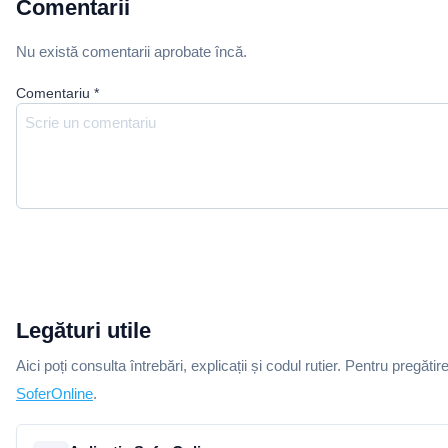
Comentarii
Nu există comentarii aprobate încă.
Comentariu
*
Legături utile
Aici poți consulta întrebări, explicații și codul rutier. Pentru pregătir
SoferOnline
.