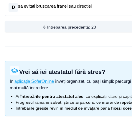
sa evitati bruscarea franei sau directiei
D
Întrebarea precedentă:
20
Vrei să iei atestatul fără stres?
În
aplicația SoferOnline
înveți organizat, cu pași simpli: parcurgi 
mai multă încredere.
Ai
întrebările pentru atestatul ales
, cu explicații clare și cap
Progresul rămâne salvat: știi ce ai parcurs, ce mai ai de repetat
Întrebările greșite revin în mediul de învățare până
fixezi cor