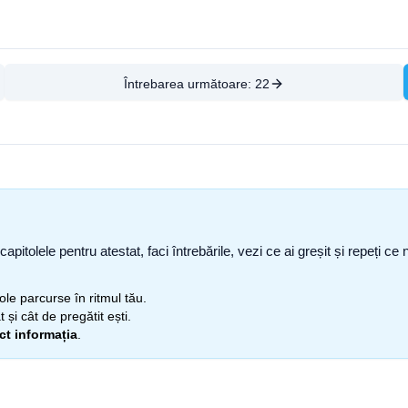
Întrebarea următoare:
22
capitolele pentru atestat, faci întrebările, vezi ce ai greșit și repeți 
itole parcurse în ritmul tău.
 și cât de pregătit ești.
ect informația
.