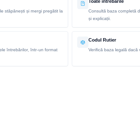
Toate întrebările
le stăpânești și mergi pregătit la
Consultă baza completă de 
și explicații.
Codul Rutier
e întrebărilor, într-un format
Verifică baza legală dacă v