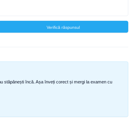
Verifică răspunsul
ce nu stăpânești încă. Așa înveți corect și mergi la examen cu