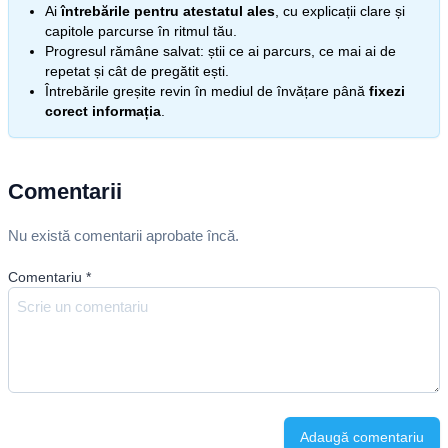
Ai
întrebările pentru atestatul ales
, cu explicații clare și
capitole parcurse în ritmul tău.
Progresul rămâne salvat: știi ce ai parcurs, ce mai ai de
repetat și cât de pregătit ești.
Întrebările greșite revin în mediul de învățare până
fixezi
corect informația
.
Comentarii
Nu există comentarii aprobate încă.
Comentariu
*
Adaugă comentariu