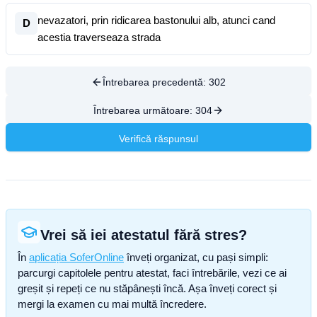
nevazatori, prin ridicarea bastonului alb, atunci cand
D
acestia traverseaza strada
Întrebarea precedentă:
302
Întrebarea următoare:
304
Verifică răspunsul
Vrei să iei atestatul fără stres?
În
aplicația SoferOnline
înveți organizat, cu pași simpli:
parcurgi capitolele pentru atestat, faci întrebările, vezi ce ai
greșit și repeți ce nu stăpânești încă. Așa înveți corect și
mergi la examen cu mai multă încredere.