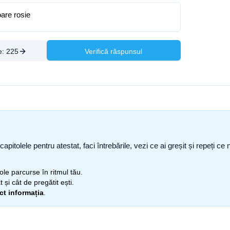
oare rosie
e:
225
Verifică răspunsul
capitolele pentru atestat, faci întrebările, vezi ce ai greșit și repeți 
itole parcurse în ritmul tău.
 și cât de pregătit ești.
ect informația
.