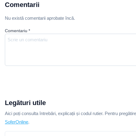
Comentarii
Nu există comentarii aprobate încă.
Comentariu
*
Legături utile
Aici poți consulta întrebări, explicații și codul rutier. Pentru pregătir
SoferOnline
.