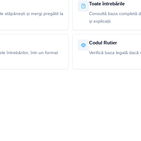
Toate întrebările
le stăpânești și mergi pregătit la
Consultă baza completă de 
și explicații.
Codul Rutier
e întrebărilor, într-un format
Verifică baza legală dacă v