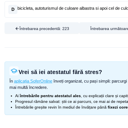
bicicleta, autoturismul de culoare albastra si apoi cel de cul
D
Întrebarea precedentă:
223
Întrebarea următoar
Vrei să iei atestatul fără stres?
În
aplicația SoferOnline
înveți organizat, cu pași simpli: parcurgi 
mai multă încredere.
Ai
întrebările pentru atestatul ales
, cu explicații clare și cap
Progresul rămâne salvat: știi ce ai parcurs, ce mai ai de repetat
Întrebările greșite revin în mediul de învățare până
fixezi cor