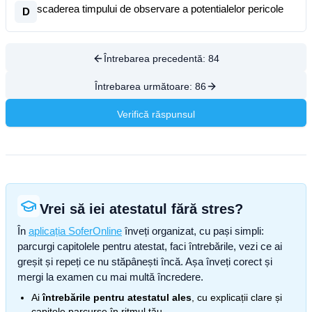
scaderea timpului de observare a potentialelor pericole
D
Întrebarea precedentă:
84
Întrebarea următoare:
86
Verifică răspunsul
Vrei să iei atestatul fără stres?
În
aplicația SoferOnline
înveți organizat, cu pași simpli:
parcurgi capitolele pentru atestat, faci întrebările, vezi ce ai
greșit și repeți ce nu stăpânești încă. Așa înveți corect și
mergi la examen cu mai multă încredere.
Ai
întrebările pentru atestatul ales
, cu explicații clare și
capitole parcurse în ritmul tău.