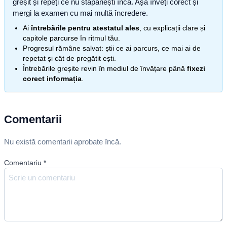
greșit și repeți ce nu stăpânești încă. Așa înveți corect și
mergi la examen cu mai multă încredere.
Ai
întrebările pentru atestatul ales
, cu explicații clare și
capitole parcurse în ritmul tău.
Progresul rămâne salvat: știi ce ai parcurs, ce mai ai de
repetat și cât de pregătit ești.
Întrebările greșite revin în mediul de învățare până
fixezi
corect informația
.
Comentarii
Nu există comentarii aprobate încă.
Comentariu
*