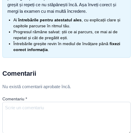
greșit și repeți ce nu stăpânești încă. Așa înveți corect și
mergi la examen cu mai multă încredere.
Ai
întrebările pentru atestatul ales
, cu explicații clare și
capitole parcurse în ritmul tău.
Progresul rămâne salvat: știi ce ai parcurs, ce mai ai de
repetat și cât de pregătit ești.
Întrebările greșite revin în mediul de învățare până
fixezi
corect informația
.
Comentarii
Nu există comentarii aprobate încă.
Comentariu
*