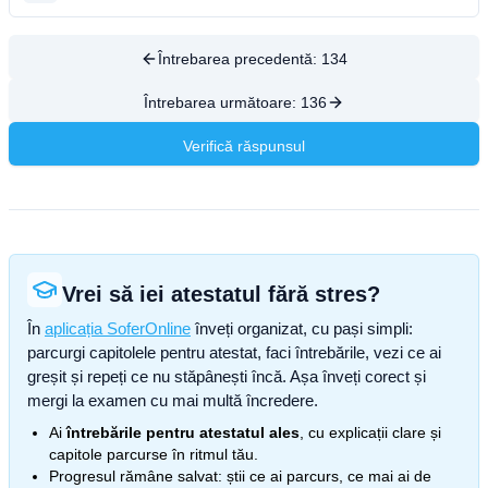
Întrebarea precedentă:
134
Întrebarea următoare:
136
Verifică răspunsul
Vrei să iei atestatul fără stres?
În
aplicația SoferOnline
înveți organizat, cu pași simpli:
parcurgi capitolele pentru atestat, faci întrebările, vezi ce ai
greșit și repeți ce nu stăpânești încă. Așa înveți corect și
mergi la examen cu mai multă încredere.
Ai
întrebările pentru atestatul ales
, cu explicații clare și
capitole parcurse în ritmul tău.
Progresul rămâne salvat: știi ce ai parcurs, ce mai ai de