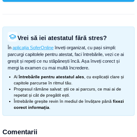
Vrei să iei atestatul fără stres?
În
aplicația SoferOnline
înveți organizat, cu pași simpli:
parcurgi capitolele pentru atestat, faci întrebările, vezi ce ai
greșit și repeți ce nu stăpânești încă. Așa înveți corect și
mergi la examen cu mai multă încredere.
Ai
întrebările pentru atestatul ales
, cu explicații clare și
capitole parcurse în ritmul tău.
Progresul rămâne salvat: știi ce ai parcurs, ce mai ai de
repetat și cât de pregătit ești.
Întrebările greșite revin în mediul de învățare până
fixezi
corect informația
.
Comentarii