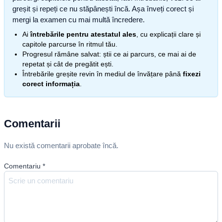
greșit și repeți ce nu stăpânești încă. Așa înveți corect și
mergi la examen cu mai multă încredere.
Ai
întrebările pentru atestatul ales
, cu explicații clare și
capitole parcurse în ritmul tău.
Progresul rămâne salvat: știi ce ai parcurs, ce mai ai de
repetat și cât de pregătit ești.
Întrebările greșite revin în mediul de învățare până
fixezi
corect informația
.
Comentarii
Nu există comentarii aprobate încă.
Comentariu
*