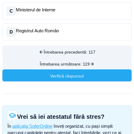
Ministerul de Interne
C
Registrul Auto Român
D
Întrebarea precedentă:
117
Întrebarea următoare:
119
Verifică răspunsul
Vrei să iei atestatul fără stres?
În
aplicația SoferOnline
înveți organizat, cu pași simpli:
parcurgi capitolele pentru atestat, faci întrebările, vezi ce ai