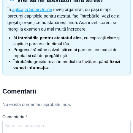
Vrei să iei atestatul fără stres?
În
aplicația SoferOnline
înveți organizat, cu pași simpli:
parcurgi capitolele pentru atestat, faci întrebările, vezi ce ai
greșit și repeți ce nu stăpânești încă. Așa înveți corect și
mergi la examen cu mai multă încredere.
Ai
întrebările pentru atestatul ales
, cu explicații clare și
capitole parcurse în ritmul tău.
Progresul rămâne salvat: știi ce ai parcurs, ce mai ai de
repetat și cât de pregătit ești.
Întrebările greșite revin în mediul de învățare până
fixezi
corect informația
.
Comentarii
Nu există comentarii aprobate încă.
Comentariu
*