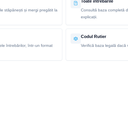
Toate întrebările
le stăpânești și mergi pregătit la
Consultă baza completă de
explicații.
Codul Rutier
e întrebărilor, într-un format
Verifică baza legală dacă v