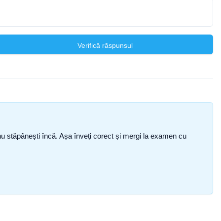
Verifică răspunsul
ce nu stăpânești încă. Așa înveți corect și mergi la examen cu