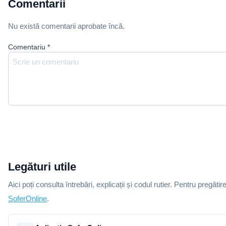
Comentarii
Nu există comentarii aprobate încă.
Comentariu
*
Legături utile
Aici poți consulta întrebări, explicații și codul rutier. Pentru pregătir
SoferOnline
.