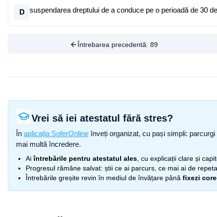
suspendarea dreptului de a conduce pe o perioadă de 30 de
D
Întrebarea precedentă:
89
Vrei să iei atestatul fără stres?
În
aplicația SoferOnline
înveți organizat, cu pași simpli: parcurgi 
mai multă încredere.
Ai
întrebările pentru atestatul ales
, cu explicații clare și cap
Progresul rămâne salvat: știi ce ai parcurs, ce mai ai de repetat
Întrebările greșite revin în mediul de învățare până
fixezi cor