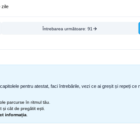
 zile
Întrebarea următoare:
91
capitolele pentru atestat, faci întrebările, vezi ce ai greșit și repeți 
itole parcurse în ritmul tău.
 și cât de pregătit ești.
ect informația
.