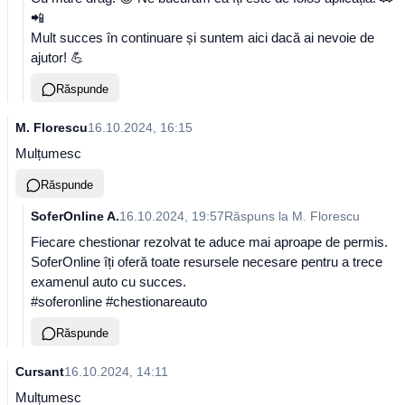
📲
Mult succes în continuare și suntem aici dacă ai nevoie de
ajutor! 💪
Răspunde
M. Florescu
16.10.2024, 16:15
Mulțumesc
Răspunde
SoferOnline A.
16.10.2024, 19:57
Răspuns la
M. Florescu
Fiecare chestionar rezolvat te aduce mai aproape de permis.
SoferOnline îți oferă toate resursele necesare pentru a trece
examenul auto cu succes.
#soferonline #chestionareauto
Răspunde
Cursant
16.10.2024, 14:11
Mulțumesc