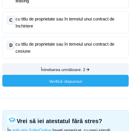
leasing
cu titlu de proprietate sau în temeiul unui contract de
C
închiriere
cu titlu de proprietate sau în temeiul unui contract de
D
cesiune
Întrebarea următoare:
2
Verifică răspunsul
Vrei să iei atestatul fără stres?
În
aplicația SoferOnline
înveți organizat, cu pași simpli: