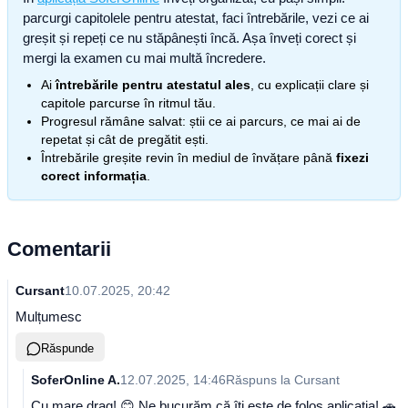
parcurgi capitolele pentru atestat, faci întrebările, vezi ce ai
greșit și repeți ce nu stăpânești încă. Așa înveți corect și
mergi la examen cu mai multă încredere.
Ai
întrebările pentru atestatul ales
, cu explicații clare și
capitole parcurse în ritmul tău.
Progresul rămâne salvat: știi ce ai parcurs, ce mai ai de
repetat și cât de pregătit ești.
Întrebările greșite revin în mediul de învățare până
fixezi
corect informația
.
Comentarii
Cursant
10.07.2025, 20:42
Mulțumesc
Răspunde
SoferOnline A.
12.07.2025, 14:46
Răspuns la
Cursant
Cu mare drag! 😊 Ne bucurăm că îți este de folos aplicația! 🚗