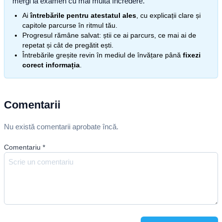
mergi la examen cu mai multă încredere.
Ai
întrebările pentru atestatul ales
, cu explicații clare și
capitole parcurse în ritmul tău.
Progresul rămâne salvat: știi ce ai parcurs, ce mai ai de
repetat și cât de pregătit ești.
Întrebările greșite revin în mediul de învățare până
fixezi
corect informația
.
Comentarii
Nu există comentarii aprobate încă.
Comentariu
*