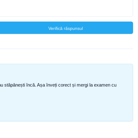
Verifică răspunsul
ce nu stăpânești încă. Așa înveți corect și mergi la examen cu