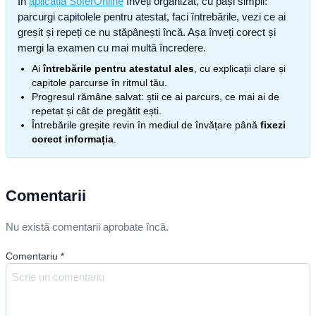
În
aplicația SoferOnline
înveți organizat, cu pași simpli:
parcurgi capitolele pentru atestat, faci întrebările, vezi ce ai
greșit și repeți ce nu stăpânești încă. Așa înveți corect și
mergi la examen cu mai multă încredere.
Ai
întrebările pentru atestatul ales
, cu explicații clare și
capitole parcurse în ritmul tău.
Progresul rămâne salvat: știi ce ai parcurs, ce mai ai de
repetat și cât de pregătit ești.
Întrebările greșite revin în mediul de învățare până
fixezi
corect informația
.
Comentarii
Nu există comentarii aprobate încă.
Comentariu
*