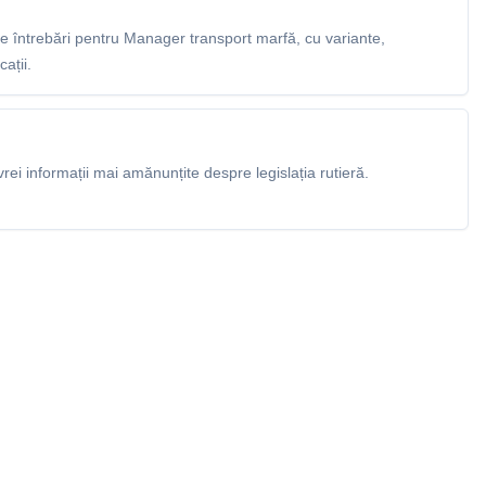
 întrebări pentru Manager transport marfă, cu variante,
ații.
rei informații mai amănunțite despre legislația rutieră.