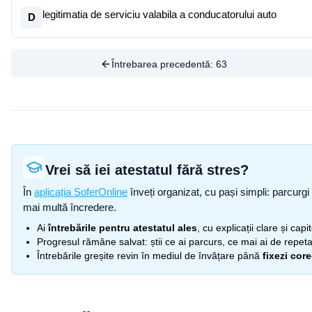
legitimatia de serviciu valabila a conducatorului auto
D
Întrebarea precedentă:
63
Vrei să iei atestatul fără stres?
În
aplicația SoferOnline
înveți organizat, cu pași simpli: parcurgi 
mai multă încredere.
Ai
întrebările pentru atestatul ales
, cu explicații clare și cap
Progresul rămâne salvat: știi ce ai parcurs, ce mai ai de repetat
Întrebările greșite revin în mediul de învățare până
fixezi cor