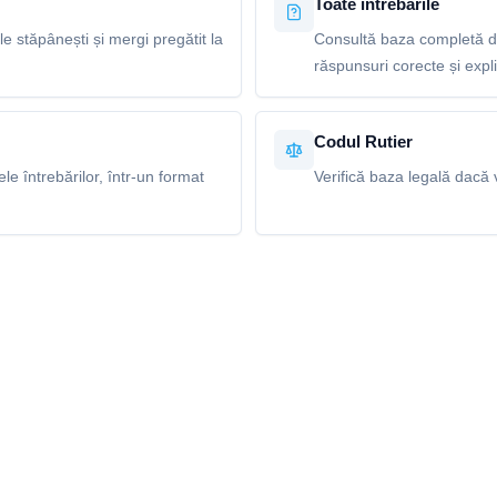
Toate întrebările
le stăpânești și mergi pregătit la
Consultă baza completă de
răspunsuri corecte și explic
Codul Rutier
e întrebărilor, într-un format
Verifică baza legală dacă v