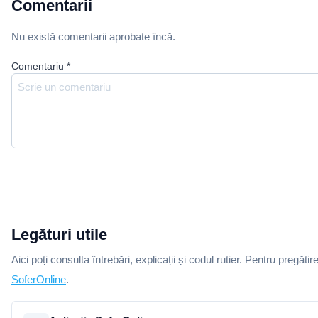
Comentarii
Nu există comentarii aprobate încă.
Comentariu
*
Legături utile
Aici poți consulta întrebări, explicații și codul rutier. Pentru pregătir
SoferOnline
.