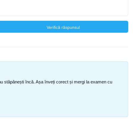
Verifică răspunsul
ce nu stăpânești încă. Așa înveți corect și mergi la examen cu