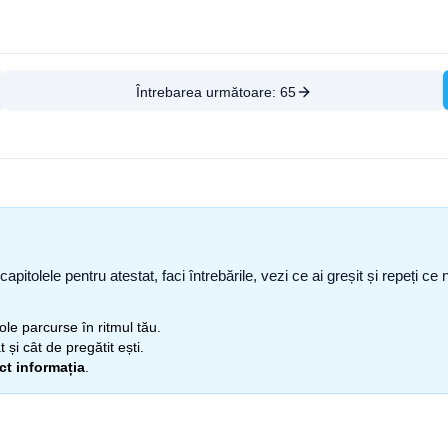
Întrebarea următoare:
65
capitolele pentru atestat, faci întrebările, vezi ce ai greșit și repeți 
itole parcurse în ritmul tău.
 și cât de pregătit ești.
ect informația
.