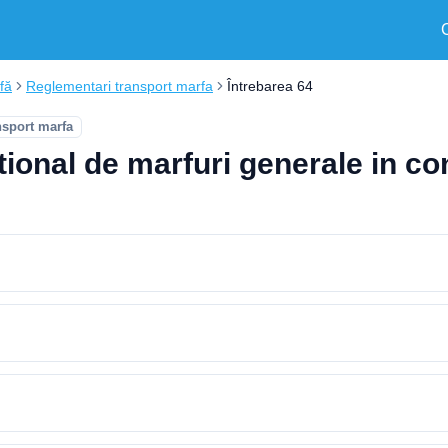
fă
Reglementari transport marfa
Întrebarea 64
nsport marfa
ational de marfuri generale in co