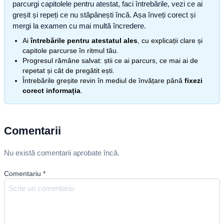
parcurgi capitolele pentru atestat, faci întrebările, vezi ce ai
greșit și repeți ce nu stăpânești încă. Așa înveți corect și
mergi la examen cu mai multă încredere.
Ai
întrebările pentru atestatul ales
, cu explicații clare și
capitole parcurse în ritmul tău.
Progresul rămâne salvat: știi ce ai parcurs, ce mai ai de
repetat și cât de pregătit ești.
Întrebările greșite revin în mediul de învățare până
fixezi
corect informația
.
Comentarii
Nu există comentarii aprobate încă.
Comentariu
*