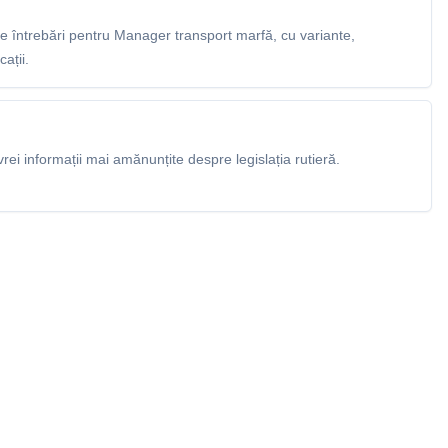
 întrebări pentru Manager transport marfă, cu variante,
ații.
rei informații mai amănunțite despre legislația rutieră.