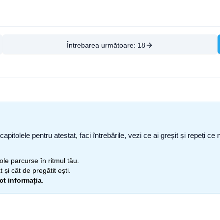
Întrebarea următoare:
18
capitolele pentru atestat, faci întrebările, vezi ce ai greșit și repeți 
itole parcurse în ritmul tău.
 și cât de pregătit ești.
ect informația
.