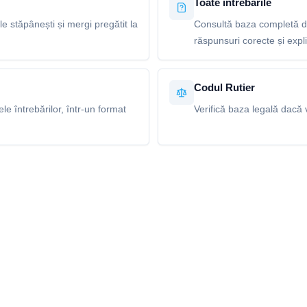
Toate întrebările
le stăpânești și mergi pregătit la
Consultă baza completă de
răspunsuri corecte și explic
Codul Rutier
e întrebărilor, într-un format
Verifică baza legală dacă v