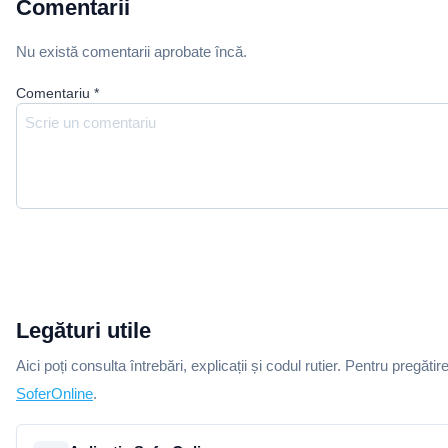
Comentarii
Nu există comentarii aprobate încă.
Comentariu
*
Legături utile
Aici poți consulta întrebări, explicații și codul rutier. Pentru pregătir
SoferOnline
.