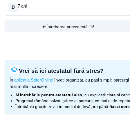
7 ani
D
Întrebarea precedentă:
16
Vrei să iei atestatul fără stres?
În
aplicația SoferOnline
înveți organizat, cu pași simpli: parcurgi 
mai multă încredere.
Ai
întrebările pentru atestatul ales
, cu explicații clare și cap
Progresul rămâne salvat: știi ce ai parcurs, ce mai ai de repetat
Întrebările greșite revin în mediul de învățare până
fixezi cor