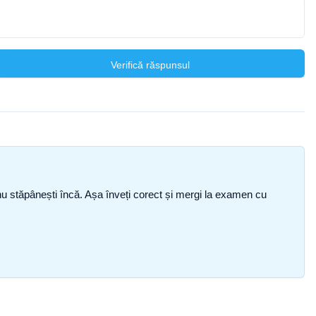
Verifică răspunsul
ce nu stăpânești încă. Așa înveți corect și mergi la examen cu