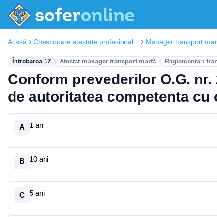
Acasă
Chestionare atestate profesional...
Manager transport mar
Întrebarea 17
Atestat manager transport marfă
Reglementari tra
Conform prevederilor O.G. nr. 2
de autoritatea competenta cu o
1 an
A
10 ani
B
5 ani
C