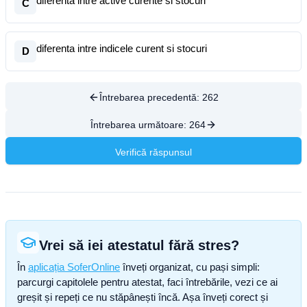
diferenta intre active curente si stocuri
C
diferenta intre indicele curent si stocuri
D
Întrebarea precedentă:
262
Întrebarea următoare:
264
Verifică răspunsul
Vrei să iei atestatul fără stres?
În
aplicația SoferOnline
înveți organizat, cu pași simpli:
parcurgi capitolele pentru atestat, faci întrebările, vezi ce ai
greșit și repeți ce nu stăpânești încă. Așa înveți corect și