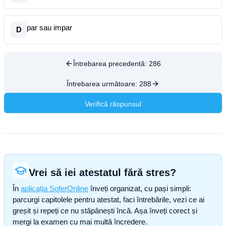
par sau impar
D
Întrebarea precedentă:
286
Întrebarea următoare:
288
Verifică răspunsul
Vrei să iei atestatul fără stres?
În
aplicația SoferOnline
înveți organizat, cu pași simpli:
parcurgi capitolele pentru atestat, faci întrebările, vezi ce ai
greșit și repeți ce nu stăpânești încă. Așa înveți corect și
mergi la examen cu mai multă încredere.