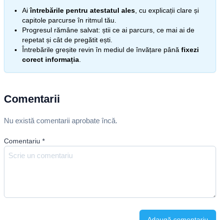
Ai
întrebările pentru atestatul ales
, cu explicații clare și
capitole parcurse în ritmul tău.
Progresul rămâne salvat: știi ce ai parcurs, ce mai ai de
repetat și cât de pregătit ești.
Întrebările greșite revin în mediul de învățare până
fixezi
corect informația
.
Comentarii
Nu există comentarii aprobate încă.
Comentariu
*
Adaugă comentariu