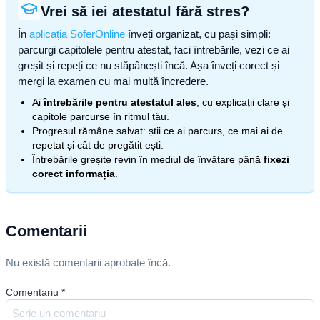
Vrei să iei atestatul fără stres?
În
aplicația SoferOnline
înveți organizat, cu pași simpli:
parcurgi capitolele pentru atestat, faci întrebările, vezi ce ai
greșit și repeți ce nu stăpânești încă. Așa înveți corect și
mergi la examen cu mai multă încredere.
Ai
întrebările pentru atestatul ales
, cu explicații clare și
capitole parcurse în ritmul tău.
Progresul rămâne salvat: știi ce ai parcurs, ce mai ai de
repetat și cât de pregătit ești.
Întrebările greșite revin în mediul de învățare până
fixezi
corect informația
.
Comentarii
Nu există comentarii aprobate încă.
Comentariu
*