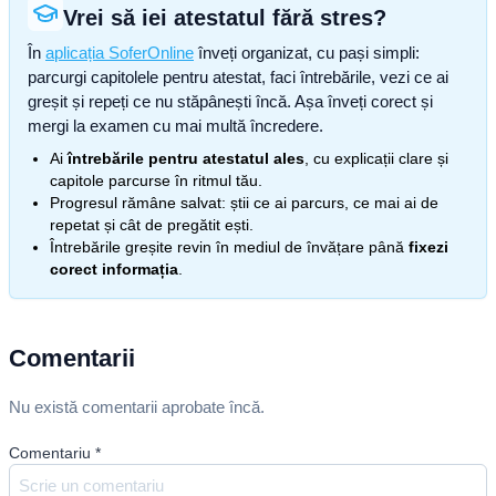
Vrei să iei atestatul fără stres?
În
aplicația SoferOnline
înveți organizat, cu pași simpli:
parcurgi capitolele pentru atestat, faci întrebările, vezi ce ai
greșit și repeți ce nu stăpânești încă. Așa înveți corect și
mergi la examen cu mai multă încredere.
Ai
întrebările pentru atestatul ales
, cu explicații clare și
capitole parcurse în ritmul tău.
Progresul rămâne salvat: știi ce ai parcurs, ce mai ai de
repetat și cât de pregătit ești.
Întrebările greșite revin în mediul de învățare până
fixezi
corect informația
.
Comentarii
Nu există comentarii aprobate încă.
Comentariu
*