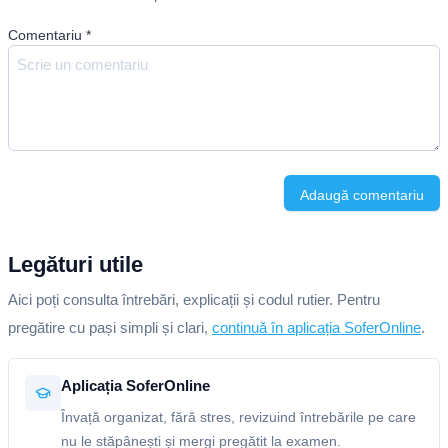
Comentariu
*
Adaugă comentariu
Legături utile
Aici poți consulta întrebări, explicații și codul rutier. Pentru
pregătire cu pași simpli și clari,
continuă în aplicația SoferOnline
.
Aplicația SoferOnline
Învață organizat, fără stres, revizuind întrebările pe care
nu le stăpânești și mergi pregătit la examen.