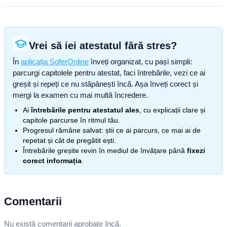
Vrei să iei atestatul fără stres?
În
aplicația SoferOnline
înveți organizat, cu pași simpli:
parcurgi capitolele pentru atestat, faci întrebările, vezi ce ai
greșit și repeți ce nu stăpânești încă. Așa înveți corect și
mergi la examen cu mai multă încredere.
Ai
întrebările pentru atestatul ales
, cu explicații clare și
capitole parcurse în ritmul tău.
Progresul rămâne salvat: știi ce ai parcurs, ce mai ai de
repetat și cât de pregătit ești.
Întrebările greșite revin în mediul de învățare până
fixezi
corect informația
.
Comentarii
Nu există comentarii aprobate încă.