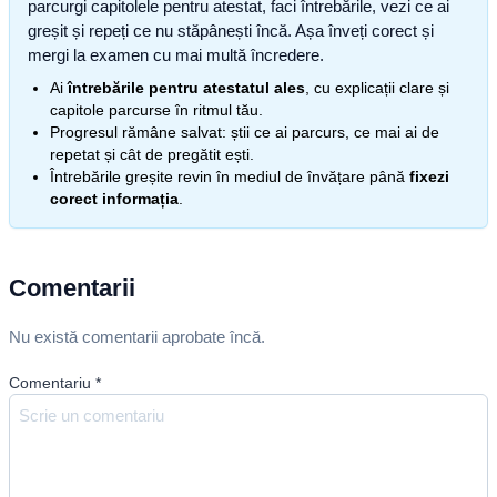
parcurgi capitolele pentru atestat, faci întrebările, vezi ce ai
greșit și repeți ce nu stăpânești încă. Așa înveți corect și
mergi la examen cu mai multă încredere.
Ai
întrebările pentru atestatul ales
, cu explicații clare și
capitole parcurse în ritmul tău.
Progresul rămâne salvat: știi ce ai parcurs, ce mai ai de
repetat și cât de pregătit ești.
Întrebările greșite revin în mediul de învățare până
fixezi
corect informația
.
Comentarii
Nu există comentarii aprobate încă.
Comentariu
*