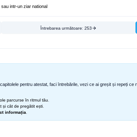
 sau intr-un ziar national
Întrebarea următoare:
253
capitolele pentru atestat, faci întrebările, vezi ce ai greșit și repeți 
itole parcurse în ritmul tău.
 și cât de pregătit ești.
ect informația
.