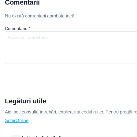
Comentarii
Nu există comentarii aprobate încă.
Comentariu
*
Legături utile
Aici poți consulta întrebări, explicații și codul rutier. Pentru pregătir
SoferOnline
.