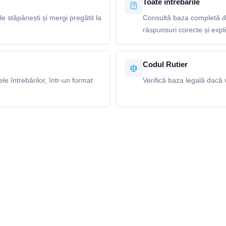
Toate întrebările
le stăpânești și mergi pregătit la
Consultă baza completă de
răspunsuri corecte și explic
Codul Rutier
e întrebărilor, într-un format
Verifică baza legală dacă v