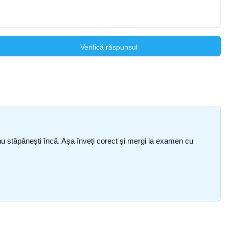
Verifică răspunsul
ce nu stăpânești încă. Așa înveți corect și mergi la examen cu