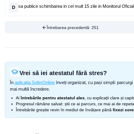
sa publice schimbarea in cel mult 15 zile in Monitorul Oficial
D
Întrebarea precedentă:
251
Vrei să iei atestatul fără stres?
În
aplicația SoferOnline
înveți organizat, cu pași simpli: parcurgi 
mai multă încredere.
Ai
întrebările pentru atestatul ales
, cu explicații clare și cap
Progresul rămâne salvat: știi ce ai parcurs, ce mai ai de repetat
Întrebările greșite revin în mediul de învățare până
fixezi cor