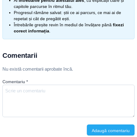
Ai
întrebările pentru atestatul ales
, cu explicații clare și
capitole parcurse în ritmul tău.
Progresul rămâne salvat: știi ce ai parcurs, ce mai ai de
repetat și cât de pregătit ești.
Întrebările greșite revin în mediul de învățare până
fixezi
corect informația
.
Comentarii
Nu există comentarii aprobate încă.
Comentariu
*
Adaugă comentariu