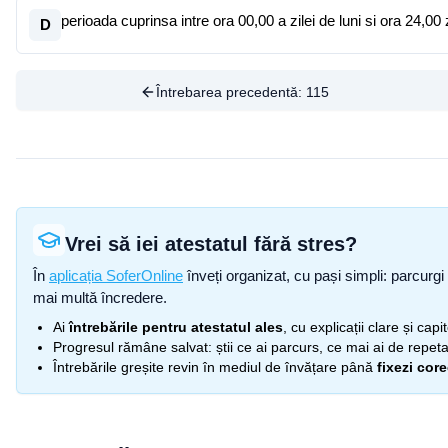
perioada cuprinsa intre ora 00,00 a zilei de luni si ora 24,00
D
Întrebarea precedentă:
115
Vrei să iei atestatul fără stres?
În
aplicația SoferOnline
înveți organizat, cu pași simpli: parcurgi 
mai multă încredere.
Ai
întrebările pentru atestatul ales
, cu explicații clare și cap
Progresul rămâne salvat: știi ce ai parcurs, ce mai ai de repetat
Întrebările greșite revin în mediul de învățare până
fixezi cor