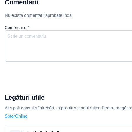
Comentarii
Nu există comentarii aprobate încă.
Comentariu
*
Legături utile
Aici poți consulta întrebări, explicații și codul rutier. Pentru pregătir
SoferOnline
.