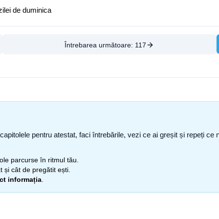
 zilei de duminica
Întrebarea următoare:
117
capitolele pentru atestat, faci întrebările, vezi ce ai greșit și repeți 
itole parcurse în ritmul tău.
 și cât de pregătit ești.
ect informația
.