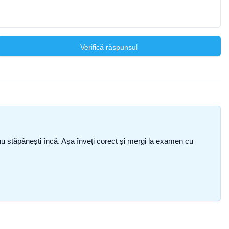
Verifică răspunsul
ce nu stăpânești încă. Așa înveți corect și mergi la examen cu