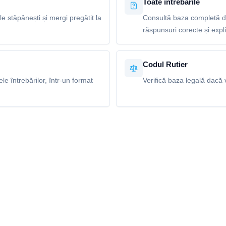
Toate întrebările
le stăpânești și mergi pregătit la
Consultă baza completă de
răspunsuri corecte și explic
Codul Rutier
e întrebărilor, într-un format
Verifică baza legală dacă v