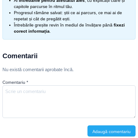
Ai
întrebările pentru atestatul ales
, cu explicații clare și
capitole parcurse în ritmul tău.
Progresul rămâne salvat: știi ce ai parcurs, ce mai ai de
repetat și cât de pregătit ești.
Întrebările greșite revin în mediul de învățare până
fixezi
corect informația
.
Comentarii
Nu există comentarii aprobate încă.
Comentariu
*
Adaugă comentariu