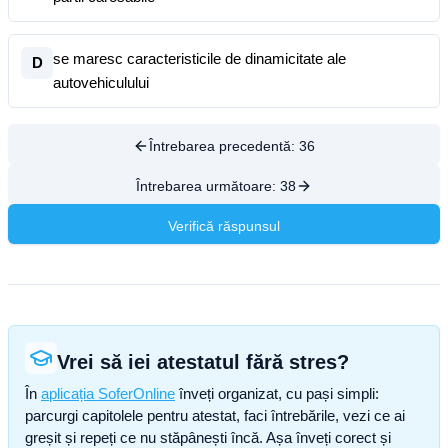
se maresc caracteristicile de dinamicitate ale
D
autovehiculului
Întrebarea precedentă:
36
Întrebarea următoare:
38
Verifică răspunsul
Vrei să iei atestatul fără stres?
În
aplicația SoferOnline
înveți organizat, cu pași simpli:
parcurgi capitolele pentru atestat, faci întrebările, vezi ce ai
greșit și repeți ce nu stăpânești încă. Așa înveți corect și