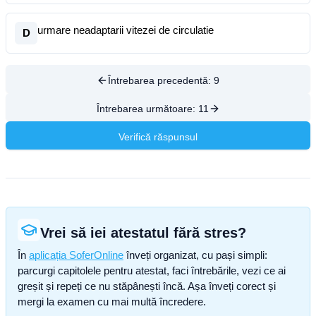
urmare neadaptarii vitezei de circulatie
D
Întrebarea precedentă:
9
Întrebarea următoare:
11
Verifică răspunsul
Vrei să iei atestatul fără stres?
În
aplicația SoferOnline
înveți organizat, cu pași simpli:
parcurgi capitolele pentru atestat, faci întrebările, vezi ce ai
greșit și repeți ce nu stăpânești încă. Așa înveți corect și
mergi la examen cu mai multă încredere.