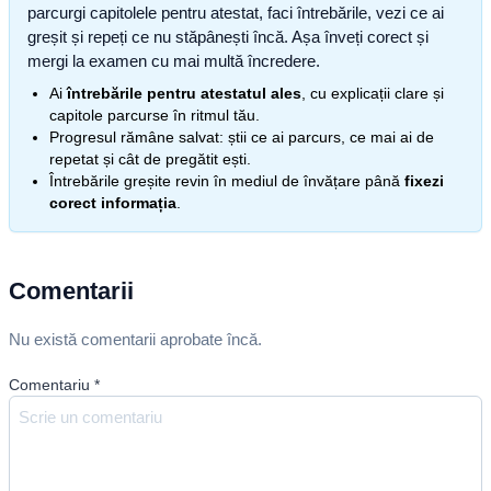
parcurgi capitolele pentru atestat, faci întrebările, vezi ce ai
greșit și repeți ce nu stăpânești încă. Așa înveți corect și
mergi la examen cu mai multă încredere.
Ai
întrebările pentru atestatul ales
, cu explicații clare și
capitole parcurse în ritmul tău.
Progresul rămâne salvat: știi ce ai parcurs, ce mai ai de
repetat și cât de pregătit ești.
Întrebările greșite revin în mediul de învățare până
fixezi
corect informația
.
Comentarii
Nu există comentarii aprobate încă.
Comentariu
*