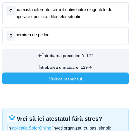
nu exista diferente semnificative intre exigentele de
C
operare specifice diferitelor situatii
pornirea de pe loc
D
Întrebarea precedentă:
127
Întrebarea următoare:
129
Verifică răspunsul
Vrei să iei atestatul fără stres?
În
aplicația SoferOnline
înveți organizat, cu pași simpli: