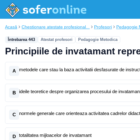
Acasă
Chestionare atestate profesional...
Profesori
Pedagogie 
Întrebarea 443
Atestat profesori
Pedagogie Metodica
Principiile de invatamant repre
metodele care stau la baza activitatii desfasurate de instru
A
ideile teoretice despre organizarea procesului de invataman
B
normele generale care orienteaza activitatea cadrelor didac
C
totalitatea mijloacelor de invatamant
D