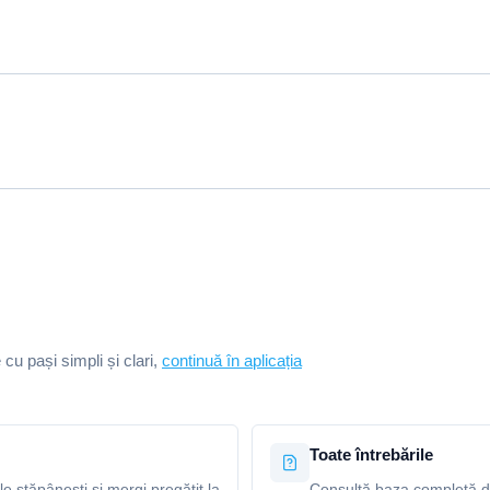
e cu pași simpli și clari,
continuă în aplicația
Toate întrebările
le stăpânești și mergi pregătit la
Consultă baza completă de 