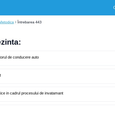
Metodica
Întrebarea 443
zinta:
ctorul de conducere auto
t
tice in cadrul procesului de invatamant