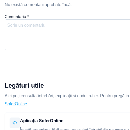
Nu există comentarii aprobate încă.
Comentariu
*
Legături utile
Aici poți consulta întrebări, explicații și codul rutier. Pentru pregătir
SoferOnline
.
Aplicația SoferOnline
Învață organizat, fără stres, revizuind întrebările pe care nu 