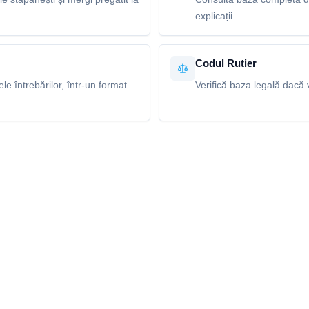
explicații.
Codul Rutier
e întrebărilor, într-un format
Verifică baza legală dacă v