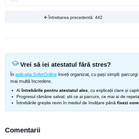
Întrebarea precedentă:
442
Vrei să iei atestatul fără stres?
În
aplicația SoferOnline
înveți organizat, cu pași simpli: parcurgi 
mai multă încredere.
Ai
întrebările pentru atestatul ales
, cu explicații clare și cap
Progresul rămâne salvat: știi ce ai parcurs, ce mai ai de repetat
Întrebările greșite revin în mediul de învățare până
fixezi cor
Comentarii