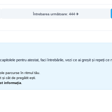
Întrebarea următoare:
444
capitolele pentru atestat, faci întrebările, vezi ce ai greșit și repeți 
itole parcurse în ritmul tău.
 și cât de pregătit ești.
ect informația
.