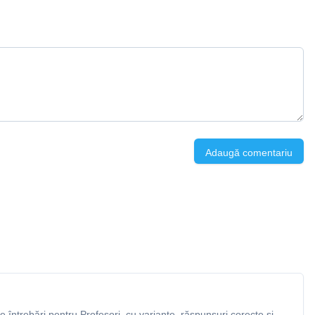
Adaugă comentariu
întrebări pentru Profesori, cu variante, răspunsuri corecte și