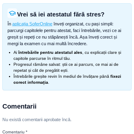
Vrei să iei atestatul fără stres?
În
aplicația SoferOnline
înveți organizat, cu pași simpli:
parcurgi capitolele pentru atestat, faci întrebările, vezi ce ai
greșit și repeți ce nu stăpânești încă. Așa înveți corect și
mergi la examen cu mai multă încredere.
Ai
întrebările pentru atestatul ales
, cu explicații clare și
capitole parcurse în ritmul tău.
Progresul rămâne salvat: știi ce ai parcurs, ce mai ai de
repetat și cât de pregătit ești.
Întrebările greșite revin în mediul de învățare până
fixezi
corect informația
.
Comentarii
Nu există comentarii aprobate încă.
Comentariu
*