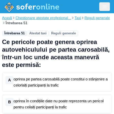
Acasă
Chestionare atestate profesional...
Taxi
Reguli generale
Întrebarea 51
Întrebarea 51
Atestat taxi
Reguli generale
Ce pericole poate genera oprirea
autovehiculului pe partea carosabilă,
într-un loc unde aceasta manevră
este permisă:
oprirea pe partea carosabilă poate constitui o stânjenire a
A
celorlalți participanți la trafic
oprirea în condițiile date nu poate reprezenta un pericol
B
pentru ceilalți participanți la trafic