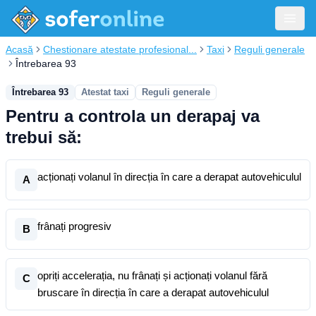
Acasă
Chestionare atestate profesional...
Taxi
Reguli generale
Întrebarea 93
Întrebarea 93
Atestat taxi
Reguli generale
Pentru a controla un derapaj va
trebui să:
acționați volanul în direcția în care a derapat autovehiculul
A
frânați progresiv
B
opriți accelerația, nu frânați și acționați volanul fără
C
bruscare în direcția în care a derapat autovehiculul