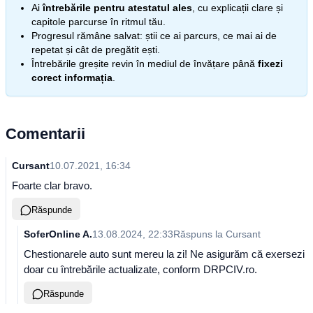
Ai
întrebările pentru atestatul ales
, cu explicații clare și
capitole parcurse în ritmul tău.
Progresul rămâne salvat: știi ce ai parcurs, ce mai ai de
repetat și cât de pregătit ești.
Întrebările greșite revin în mediul de învățare până
fixezi
corect informația
.
Comentarii
Cursant
10.07.2021, 16:34
Foarte clar bravo.
Răspunde
SoferOnline A.
13.08.2024, 22:33
Răspuns la
Cursant
Chestionarele auto sunt mereu la zi! Ne asigurăm că exersezi
doar cu întrebările actualizate, conform DRPCIV.ro.
Răspunde