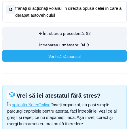
frânați și acționați volanul în direcția opusă celei în care a
D
derapat autovehiculul
Întrebarea precedentă:
92
Întrebarea următoare:
94
Verifică răspunsul
Vrei să iei atestatul fără stres?
În
aplicația SoferOnline
înveți organizat, cu pași simpli:
parcurgi capitolele pentru atestat, faci întrebările, vezi ce ai
greșit și repeți ce nu stăpânești încă. Așa înveți corect și
mergi la examen cu mai multă încredere.